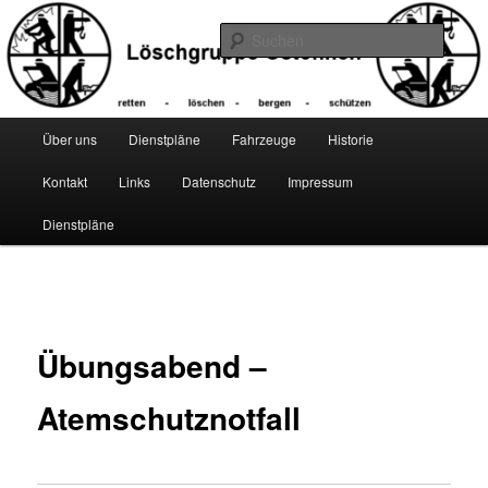
Zum
primären
Suche
Inhalt
springen
Hauptmenü
Über uns
Dienstpläne
Fahrzeuge
Historie
Kontakt
Links
Datenschutz
Impressum
Dienstpläne
Beitragsnavigation
Übungsabend –
Atemschutznotfall