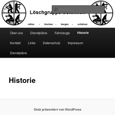
Zum
primären
Suche
Inhalt
springen
Hauptmenü
Historie
Über uns
Dienstpläne
Fahrzeuge
Kontakt
Links
Datenschutz
Impressum
Dienstpläne
Historie
Stolz präsentiert von WordPress