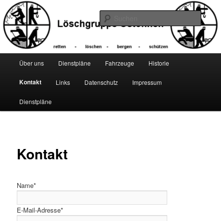
Zum
primären
Suche
Inhalt
springen
Hauptmenü
Über uns
Dienstpläne
Fahrzeuge
Historie
Kontakt
Links
Datenschutz
Impressum
Dienstpläne
Kontakt
Name*
E-Mail-Adresse*