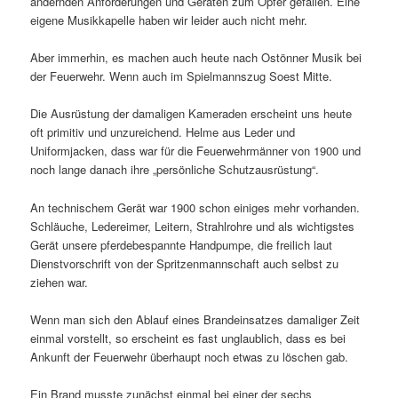
ändernden Anforderungen und Geräten zum Opfer gefallen. Eine
eigene Musikkapelle haben wir leider auch nicht mehr.
Aber immerhin, es machen auch heute nach Ostönner Musik bei
der Feuerwehr. Wenn auch im Spielmannszug Soest Mitte.
Die Ausrüstung der damaligen Kameraden erscheint uns heute
oft primitiv und unzureichend. Helme aus Leder und
Uniformjacken, dass war für die Feuerwehrmänner von 1900 und
noch lange danach ihre „persönliche Schutzausrüstung“.
An technischem Gerät war 1900 schon einiges mehr vorhanden.
Schläuche, Ledereimer, Leitern, Strahlrohre und als wichtigstes
Gerät unsere pferdebespannte Handpumpe, die freilich laut
Dienstvorschrift von der Spritzenmannschaft auch selbst zu
ziehen war.
Wenn man sich den Ablauf eines Brandeinsatzes damaliger Zeit
einmal vorstellt, so erscheint es fast unglaublich, dass es bei
Ankunft der Feuerwehr überhaupt noch etwas zu löschen gab.
Ein Brand musste zunächst einmal bei einer der sechs