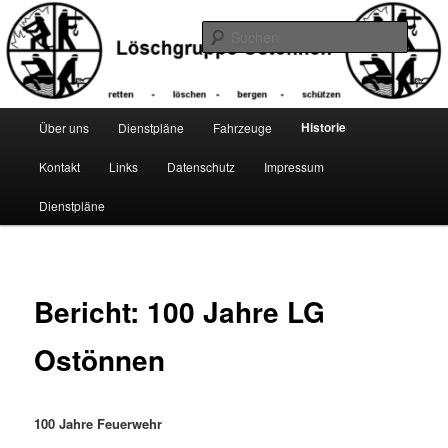
Zum
primären
Suche
Inhalt
springen
Hauptmenü
Historie
Über uns
Dienstpläne
Fahrzeuge
Kontakt
Links
Datenschutz
Impressum
Dienstpläne
Bericht: 100 Jahre LG
Ostönnen
100 Jahre Feuerwehr