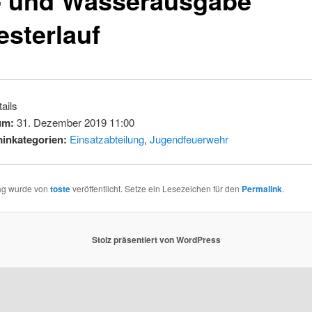
esterlauf
ails
um:
31. Dezember 2019 11:00
inkategorien:
Einsatzabteilung
,
Jugendfeuerwehr
rag wurde von
toste
veröffentlicht. Setze ein Lesezeichen für den
Permalink
.
Stolz präsentiert von WordPress