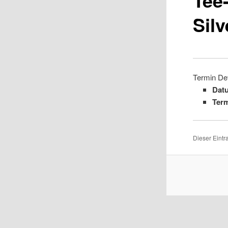
Silv
Termin Det
Dat
Term
Dieser Eint