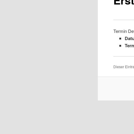
Termin Det
Dat
Term
Dieser Eint