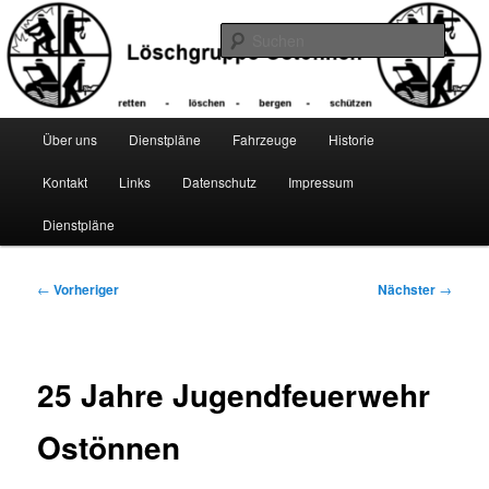
Zum
primären
Suche
Inhalt
springen
Hauptmenü
Über uns
Dienstpläne
Fahrzeuge
Historie
Kontakt
Links
Datenschutz
Impressum
Dienstpläne
Beitragsnavigation
←
Vorheriger
Nächster
→
25 Jahre Jugendfeuerwehr
Ostönnen