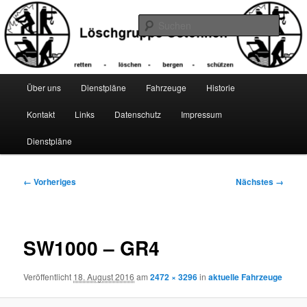
Zum
primären
Suche
Inhalt
springen
Hauptmenü
Über uns
Dienstpläne
Fahrzeuge
Historie
Kontakt
Links
Datenschutz
Impressum
Dienstpläne
Bilder-
← Vorheriges
Nächstes →
Navigation
SW1000 – GR4
Veröffentlicht
18. August 2016
am
2472 × 3296
in
aktuelle Fahrzeuge