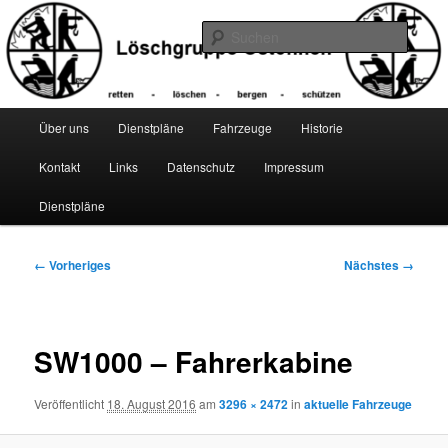
Zum
primären
Suche
Inhalt
springen
Hauptmenü
Über uns
Dienstpläne
Fahrzeuge
Historie
Kontakt
Links
Datenschutz
Impressum
Dienstpläne
Bilder-
← Vorheriges
Nächstes →
Navigation
SW1000 – Fahrerkabine
Veröffentlicht
18. August 2016
am
3296 × 2472
in
aktuelle Fahrzeuge