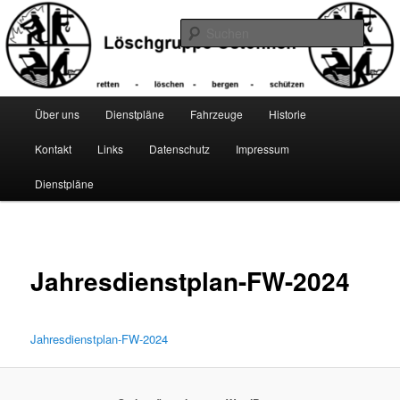
Zum
primären
Suche
Inhalt
springen
Hauptmenü
Über uns
Dienstpläne
Fahrzeuge
Historie
Kontakt
Links
Datenschutz
Impressum
Dienstpläne
Jahresdienstplan-FW-2024
Jahresdienstplan-FW-2024