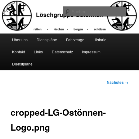
Zum
primären
Suche
Inhalt
springen
Hauptmenü
Über uns
Dienstpläne
Fahrzeuge
Historie
Kontakt
Links
Datenschutz
Impressum
Dienstpläne
Bilder-
Nächstes →
Navigation
cropped-LG-Ostönnen-
Logo.png